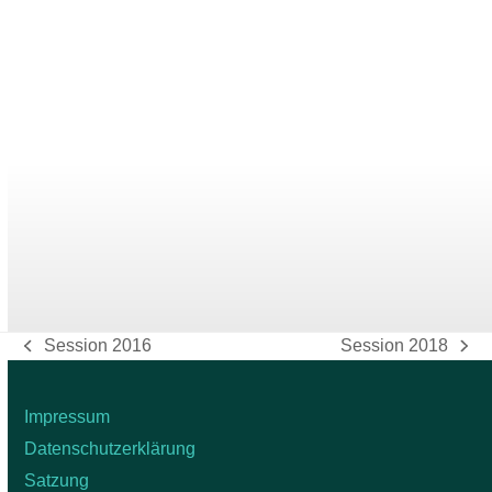
Sessionsheft
Download als PDF
Session 2016
Session 2018
vorheriger
Nächster
Beitrag:
Beitrag:
Impressum
Datenschutzerklärung
Satzung